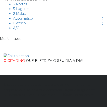
3 Portas
5 Lugares
2 Malas
Automático
Elétrico
A/C
Mostrar tudo
O CITADINO
QUE ELETRIZA O SEU DIA A DIA!
PPL CAR, LDA
À 16 anos no ramo automóvel a PPL Car, Lda. é uma
empresa que se dedica à comercialização e aluguer de
automóveis novos e usados de qualidade como novos.
Contactos