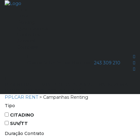
Ínicio
Frota
Renting
Quem Somos
Contactos
Account
Comparar
Chamada Rede Fixa Nacional :
243 309 210
R. GENERAL HUMBERTO BATISTA MARTINS, 16, ZONA
INDUSTRIAL 2005-002 - SANTARÉM
PPLCAR RENT
>
Campanhas Renting
Tipo
CITADINO
SUV/TT
Duração Contrato