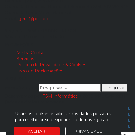
Telefone:
(+351) 243 309 210
Chamada Rede Fixa Nacional
Telemóvel:
(+351) 917 262 349
Chamada Rede Móvel Nacional
Email:
geral@pplcar.pt
Segunda - Sexta:
09:00H - 18:30H
Sábado - Domingo
Fechado
INFORMAÇÕES
Minha Conta
Serviços
Política de Privacidade & Cookies
Livro de Reclamações
PESQUISAR
Pesquisar por:
Desenvolvido por
FSM Informática
© 2020 PPL CAR RENT-
Todos os direitos reservados.
Usamos cookies e solicitamos dados pessoais
para melhorar sua experiência de navegação.
ACEITAR
PRIVACIDADE